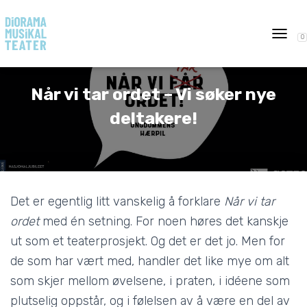
0
T
O
G
G
Når vi tar ordet – Vi søker nye
L
E
deltakere!
N
A
V
I
G
A
Det er egentlig litt vanskelig å forklare
Når vi tar
T
I
ordet
med én setning. For noen høres det kanskje
O
ut som et teaterprosjekt. Og det er det jo. Men for
N
de som har vært med, handler det like mye om alt
som skjer mellom øvelsene, i praten, i idéene som
plutselig oppstår, og i følelsen av å være en del av