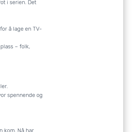
t i serien. Det
for å lage en TV-
plass – folk,
er.
hvor spennende og
en kom. Nå har