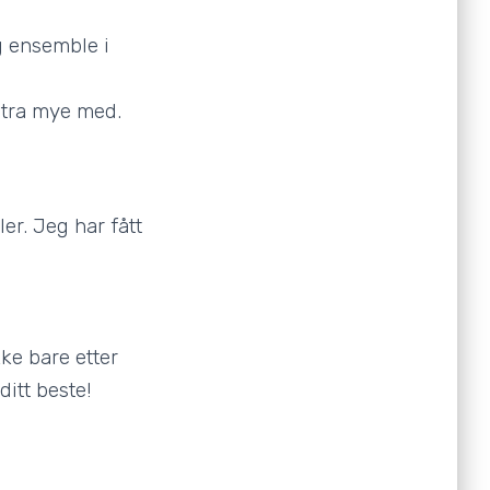
g ensemble i
kstra mye med.
er. Jeg har fått
ke bare etter
itt beste!