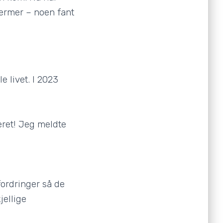
ermer – noen fant
 livet. I 2023
eret! Jeg meldte
tfordringer så de
jellige