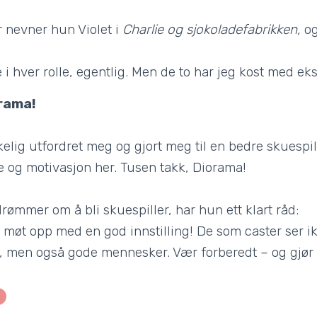
er nevner hun Violet i
Charlie og sjokoladefabrikken,
o
 i hver rolle, egentlig. Men de to har jeg kost med e
orama!
elig utfordret meg og gjort meg til en bedre skuespill
e og motivasjon her. Tusen takk, Diorama!
rømmer om å bli skuespiller, har hun ett klart råd:
 møt opp med en god innstilling! De som caster ser ik
, men også gode mennesker. Vær forberedt – og gjør d