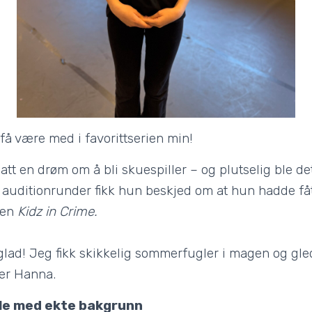
 få være med i favorittserien min!
att en drøm om å bli skuespiller – og plutselig ble det
o auditionrunder fikk hun beskjed om at hun hadde fått
ien
Kidz in Crime.
 glad! Jeg fikk skikkelig sommerfugler i magen og gle
ller Hanna.
lle med ekte bakgrunn