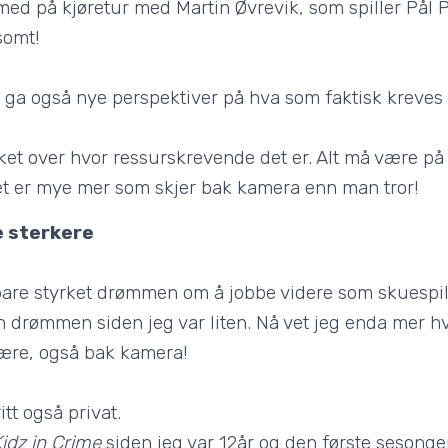
med på kjøretur med Martin Øvrevik, som spiller Pål Po
somt!
 ga også nye perspektiver på hva som faktisk kreves 
ket over hvor ressurskrevende det er. Alt må være på 
 Det er mye mer som skjer bak kamera enn man tror!
e sterkere
are styrket drømmen om å jobbe videre som skuespill
n drømmen siden jeg var liten. Nå vet jeg enda mer 
være, også bak kamera!
itt også privat.
idz in Crime
siden jeg var 12år og den første sesong