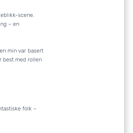
akeblikk-scene.
ing – en
llen min var basert
er best med rollen
tastiske folk –