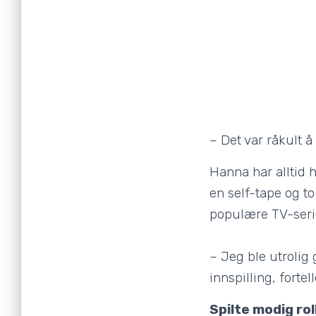
– Det var råkult å
Hanna har alltid h
en self-tape og t
populære TV-ser
– Jeg ble utrolig
innspilling, forte
Spilte modig ro