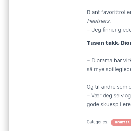
Blant favorittroll
Heathers.
– Jeg finner glede
Tusen takk, Di
– Diorama har virk
så mye spillegled
Og til andre som d
– Vær deg selv og
gode skuespillere
Categories:
NYHETER