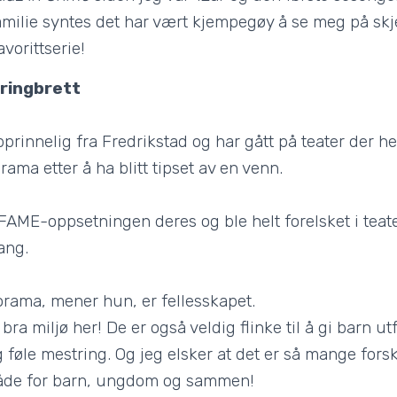
milie syntes det har vært kjempegøy å se meg på skj
avorittserie!
ringbrett
innelig fra Fredrikstad og har gått på teater der hele
rama etter å ha blitt tipset av en venn.
FAME-oppsetningen deres og ble helt forelsket i teat
ang.
rama, mener hun, er fellesskapet.
 bra miljø her! De er også veldig flinke til å gi barn u
 føle mestring. Og jeg elsker at det er så mange forsk
åde for barn, ungdom og sammen!