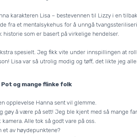
anna karakteren Lisa – bestevennen til Lizzy i en tilb
 fra et mentalsykehus for å unngå tvangssteriliser
 historie som er basert på virkelige hendelser.
kstra spesielt. Jeg fikk vite under innspillingen at ro
son! Lisa var så utrolig modig og tøff, det likte jeg all
 Pot og mange flinke folk
 en opplevelse Hanna sent vil glemme.
lig gøy å være på sett! Jeg ble kjent med så mange fan
 kamera. Alle tok så godt vare på oss.
om et av høydepunktene?