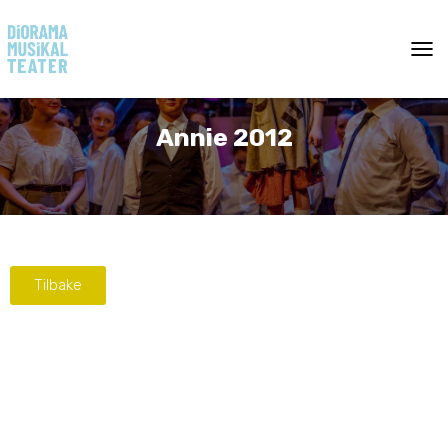
T
O
G
G
Annie 2012
L
E
N
A
V
I
G
A
Tilbake
T
I
O
N