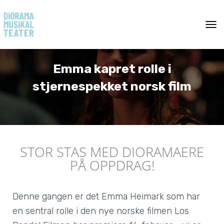
T
O
G
G
Emma kapret rolle i
L
E
stjernespekket norsk film
N
A
V
I
G
A
T
STOR STAS MED DIORAMAERE
I
PÅ OPPDRAG!
O
N
Denne gangen er det
Emma Heimark
som har
en sentral rolle i den nye norske filmen Los