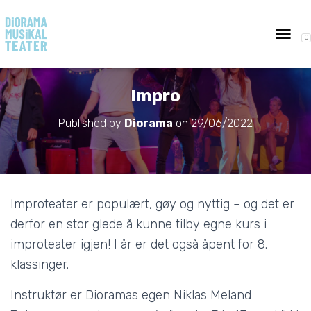
0
T
O
G
G
Impro
L
E
Published by
Diorama
on
29/06/2022
N
A
V
I
G
A
Improteater er populært, gøy og nyttig – og det er
T
I
derfor en stor glede å kunne tilby egne kurs i
O
improteater igjen! I år er det også åpent for 8.
N
klassinger.
Instruktør er Dioramas egen Niklas Meland