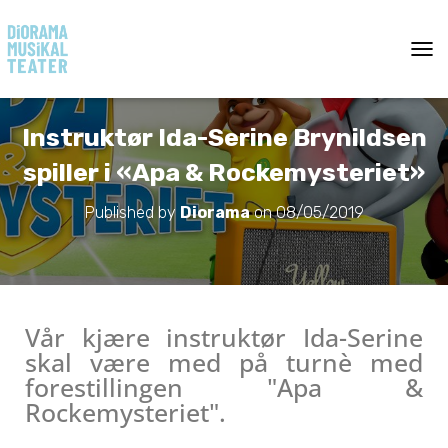
T
O
G
G
Instruktør Ida-Serine Brynildsen
L
E
spiller i «Apa & Rockemysteriet»
N
A
Published by
Diorama
on
08/05/2019
V
I
G
A
T
I
Vår kjære instruktør Ida-Serine
O
N
skal være med på turnè med
forestillingen "Apa &
Rockemysteriet".