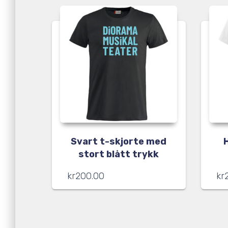
Svart t-skjorte med
stort blått trykk
kr
200.00
kr