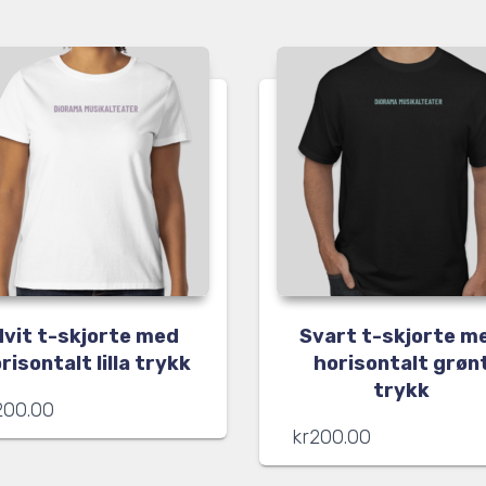
Hvit t-skjorte med
Svart t-skjorte m
risontalt lilla trykk
horisontalt grøn
trykk
200.00
kr
200.00