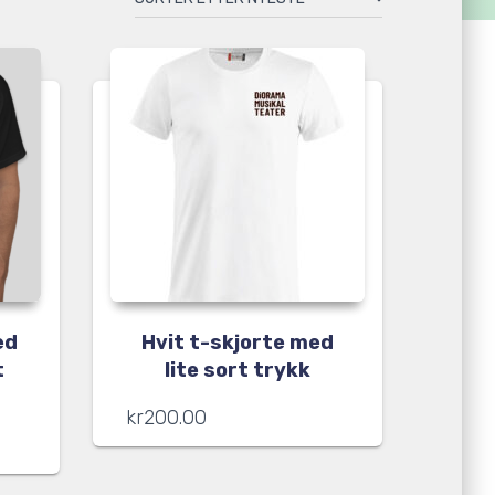
ed
Hvit t-skjorte med
t
lite sort trykk
kr
200.00