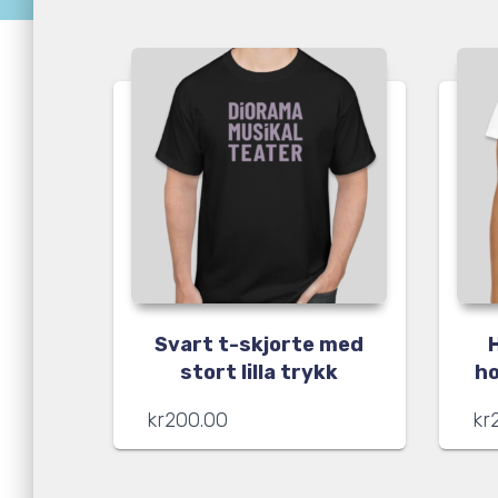
Svart t-skjorte med
stort lilla trykk
ho
kr
200.00
kr