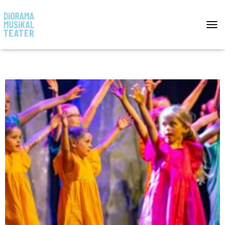
T
O
G
G
L
E
N
A
V
I
G
A
T
I
O
N