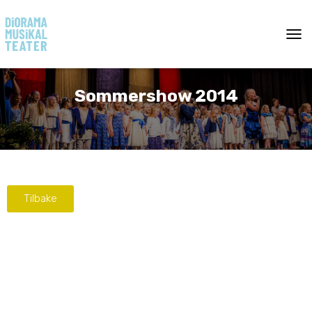
T
O
G
G
Sommershow 2014
L
E
N
A
V
I
G
A
Tilbake
T
I
O
N