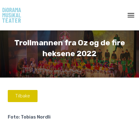
T
O
G
G
Trollmannen fra Oz og de fire
L
E
heksene 2022
N
A
V
I
G
A
T
Tilbake
I
O
N
Foto: Tobias Nordli