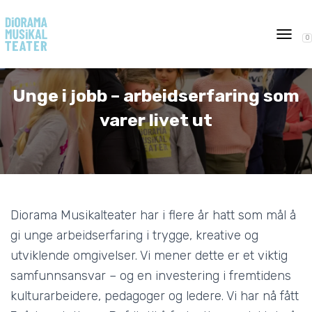
0
T
O
G
G
Unge i jobb – arbeidserfaring som
L
E
varer livet ut
N
A
V
I
G
A
T
Diorama Musikalteater har i flere år hatt som mål å
I
O
gi unge arbeidserfaring i trygge, kreative og
N
utviklende omgivelser. Vi mener dette er et viktig
samfunnsansvar – og en investering i fremtidens
kulturarbeidere, pedagoger og ledere. Vi har nå fått