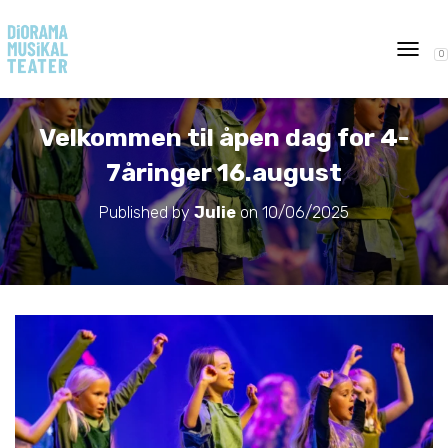
0
T
O
G
G
Velkommen til åpen dag for 4-
L
E
7åringer 16.august
N
A
Published by
Julie
on
10/06/2025
V
I
G
A
T
I
O
N