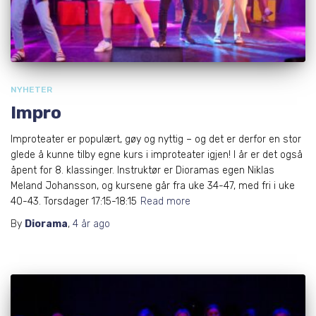
NYHETER
Impro
Improteater er populært, gøy og nyttig – og det er derfor en stor
glede å kunne tilby egne kurs i improteater igjen! I år er det også
åpent for 8. klassinger. Instruktør er Dioramas egen Niklas
Meland Johansson, og kursene går fra uke 34-47, med fri i uke
40-43. Torsdager 17:15-18:15
Read more
By
Diorama
,
4 år
ago