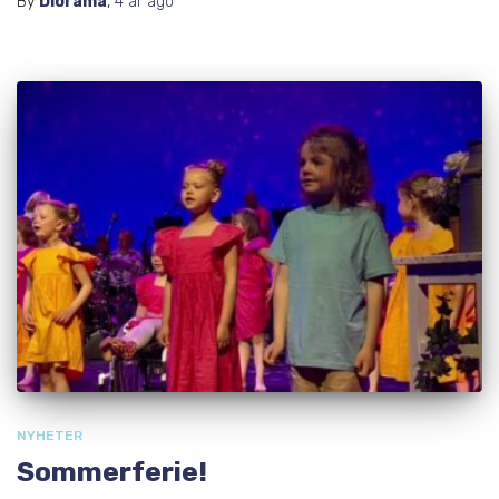
By
Diorama
,
4 år
ago
NYHETER
Sommerferie!