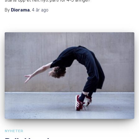
starte opp et helt nytt parti for 4-5 åringer!
By
Diorama
,
4 år
ago
NYHETER